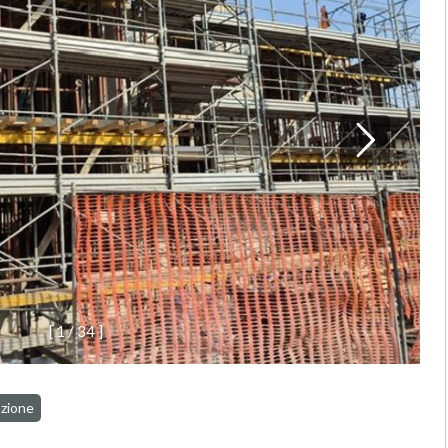
[
1
/
3
4
]
azione