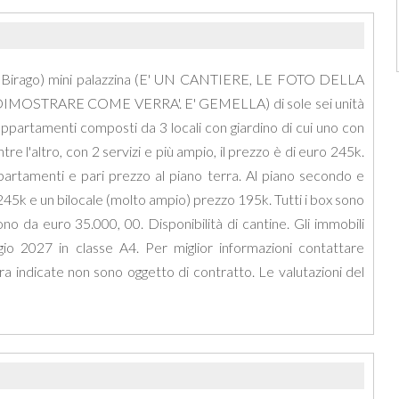
Birago) mini palazzina (E' UN CANTIERE, LE FOTO DELLA
OSTRARE COME VERRA'. E' GEMELLA) di sole sei unità
appartamenti composti da 3 locali con giardino di cui uno con
re l'altro, con 2 servizi e più ampio, il prezzo è di euro 245k.
ppartamenti e pari prezzo al piano terra. Al piano secondo e
 245k e un bilocale (molto ampio) prezzo 195k. Tutti i box sono
o da euro 35.000, 00. Disponibilità di cantine. Gli immobili
io 2027 in classe A4. Per miglior informazioni contattare
a indicate non sono oggetto di contratto. Le valutazioni del