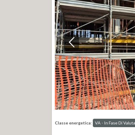
Classe energetica
:
VA - In Fase Di Valut