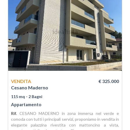
VENDITA
€ 325.000
Cesano Maderno
115 mq
- 2 Bagni
Appartamento
Rif.
CESANO MADERNO in zona immersa nel verde e
comoda con tutti i principali servizi, proponiamo in vendita in
elegante palazzina rivestita con mattoncino a vista,